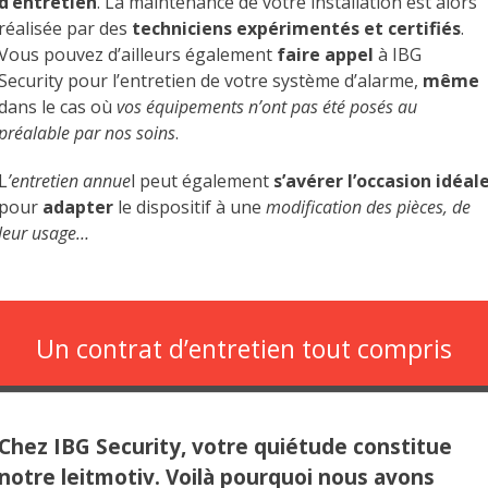
d’entretien
. La maintenance de votre installation est alors
réalisée par des
techniciens expérimentés et certifiés
.
Vous pouvez d’ailleurs également
faire appel
à IBG
Security pour l’entretien de votre système d’alarme,
même
dans le cas où
vos équipements n’ont pas été posés au
préalable par nos soins
.
L
’entretien annue
l peut également
s’avérer l’occasion idéal
pour
adapter
le dispositif à une
modification des pièces, de
leur usage…
Un contrat d’entretien tout compris
Chez IBG Security, votre quiétude constitue
notre leitmotiv. Voilà pourquoi nous avons