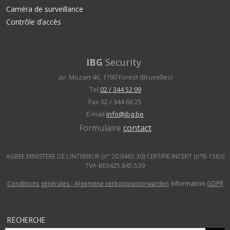
Caméra de surveillance
Contrôle d’accès
IBG
Security
av. Mozart 46, 1190 Forest (Bruxelles)
Tel
02 / 344 52 09
Fax 02 / 344 66 25
E-mail
info@ibg.be
Formulaire
contact
AGREE MINISTERE DE L’INTERIEUR (n° 20.0465.30) CERTIFIE INCERT (n°B-1583)
TVA-BE0425.845.539
Conditions générales - Algemene verkoopsvoorwarden
Information
GDPR
RECHERCHE